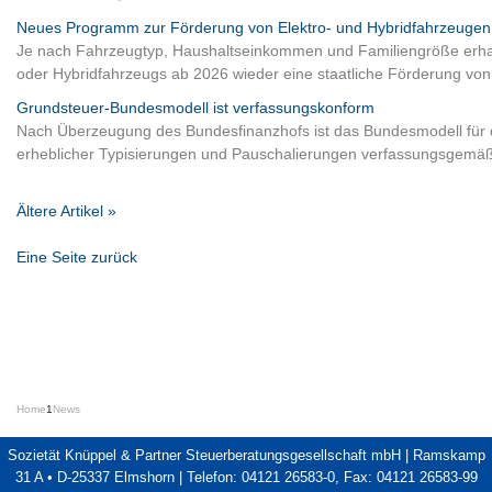
Home
1
News
Sozietät Knüppel & Partner Steuerberatungsgesellschaft mbH | Ramskamp
31 A • D-25337 Elmshorn | Telefon: 04121 26583-0, Fax: 04121 26583-99