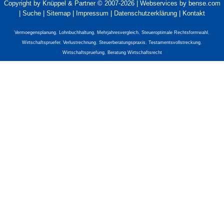
Copyright by Knüppel & Partner © 2007-2026 |
Webservices by bense.com
|
Suche
|
Sitemap
|
Impressum
|
Datenschutzerklärung
|
Kontakt
Vermoegensplanung
,
Lohnbuchhaltung
,
Mehrjahresvergleich
,
Steueroptimale Rechtsformwahl
,
Wirtschaftspruefer
,
Verlustrechnung
,
Steuerberatungspraxis
,
Testamentsvollstreckung
,
Wirtschaftspruefung
,
Beratung Wirtschaftsrecht